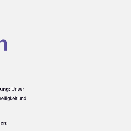
n
sung:
Unser
elligkeit und
hen: