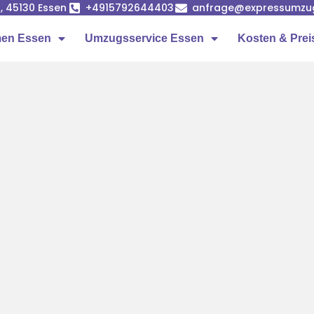
, 45130 Essen
+4915792644403
anfrage@expressumzu
en Essen
Umzugsservice Essen
Kosten & Prei