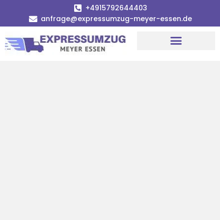
+4915792644403
anfrage@expressumzug-meyer-essen.de
Umzugsunternehmen Essen
Umzugsservice Essen