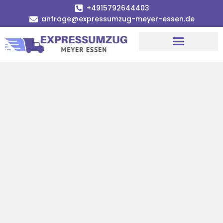
+4915792644403
anfrage@expressumzug-meyer-essen.de
Umzugsunternehmen Essen
Umzugsservice Essen