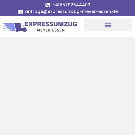
+4915792644403
anfrage@expressumzug-meyer-essen.de
Umzugsunternehmen Essen
Umzugsservice Essen