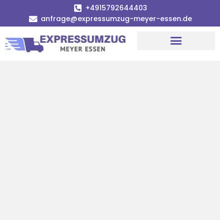
+4915792644403
anfrage@expressumzug-meyer-essen.de
Umzugsunternehmen Essen
Umzugsservice Essen