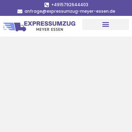
+4915792644403
anfrage@expressumzug-meyer-essen.de
Umzugsunternehmen Essen
Umzugsservice Essen