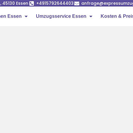
, 45130 Essen
+4915792644403
anfrage@expressumzu
en Essen
Umzugsservice Essen
Kosten & Prei