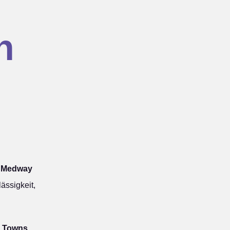
n
e Medway
ässigkeit,
y Towns