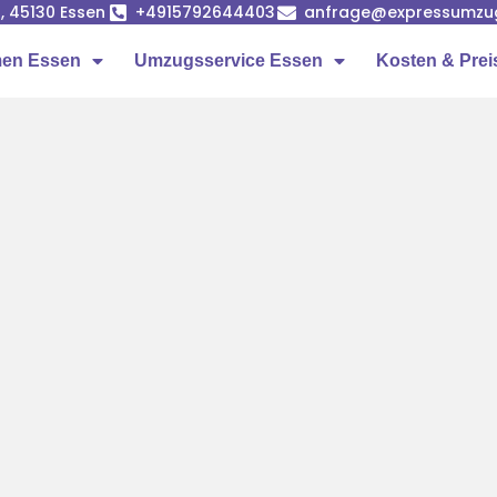
, 45130 Essen
+4915792644403
anfrage@expressumzu
en Essen
Umzugsservice Essen
Kosten & Prei