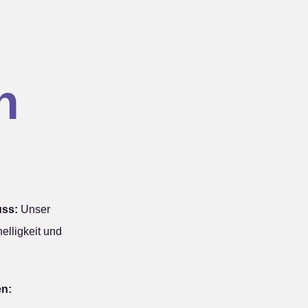
n
uss:
Unser
elligkeit und
en: