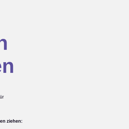
n
en
ür
en ziehen: