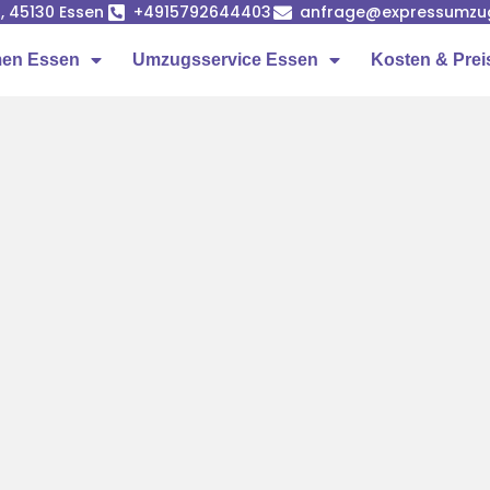
, 45130 Essen
+4915792644403
anfrage@expressumzu
en Essen
Umzugsservice Essen
Kosten & Prei