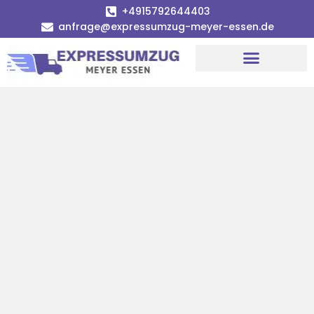
+4915792644403
anfrage@expressumzug-meyer-essen.de
Umzugsunternehmen Essen
Umzugsservice Essen