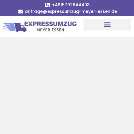
+4915792644403
anfrage@expressumzug-meyer-essen.de
Umzugsunternehmen Essen
Umzugsservice Essen