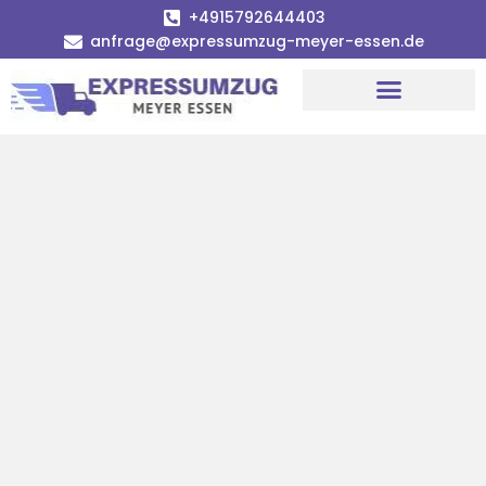
+4915792644403
anfrage@expressumzug-meyer-essen.de
Umzugsunternehmen Essen
Umzugsservice Essen