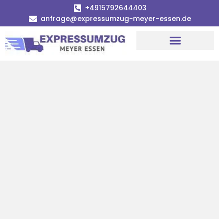
+4915792644403
anfrage@expressumzug-meyer-essen.de
Umzugsunternehmen Essen
Umzugsservice Essen