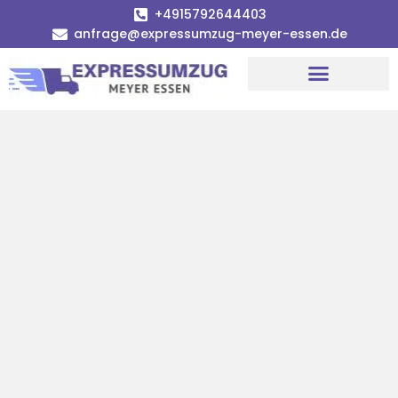
+4915792644403
anfrage@expressumzug-meyer-essen.de
Umzugsunternehmen Essen
Umzugsservice Essen