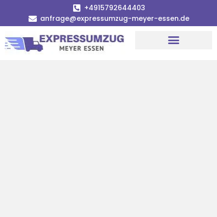
+4915792644403
anfrage@expressumzug-meyer-essen.de
Umzugsunternehmen Essen
Umzugsservice Essen