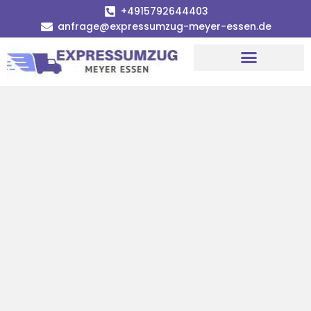
+4915792644403
anfrage@expressumzug-meyer-essen.de
Umzugsunternehmen Essen
Umzugsservice Essen