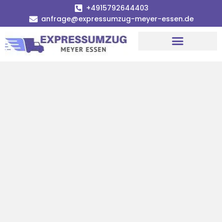
+4915792644403
anfrage@expressumzug-meyer-essen.de
Umzugsunternehmen Essen
Umzugsservice Essen