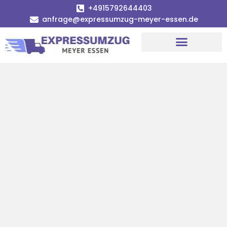
+4915792644403
anfrage@expressumzug-meyer-essen.de
Umzugsunternehmen Essen
Umzugsservice Essen