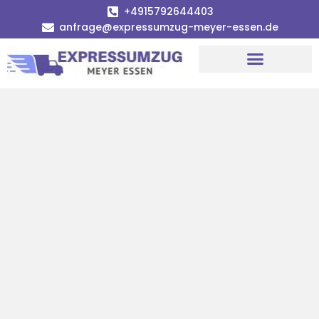
+4915792644403
anfrage@expressumzug-meyer-essen.de
Umzugsunternehmen Essen
Umzugsservice Essen