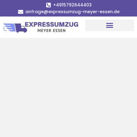
+4915792644403
anfrage@expressumzug-meyer-essen.de
Umzugsunternehmen Essen
Umzugsservice Essen