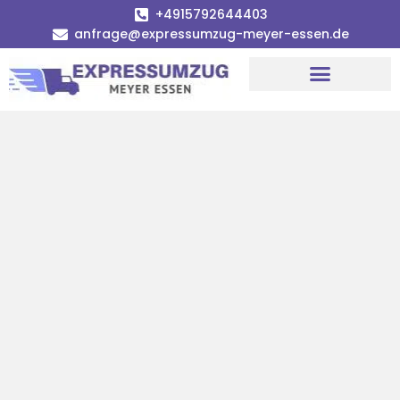
+4915792644403
anfrage@expressumzug-meyer-essen.de
Umzugsunternehmen Essen
Umzugsservice Essen