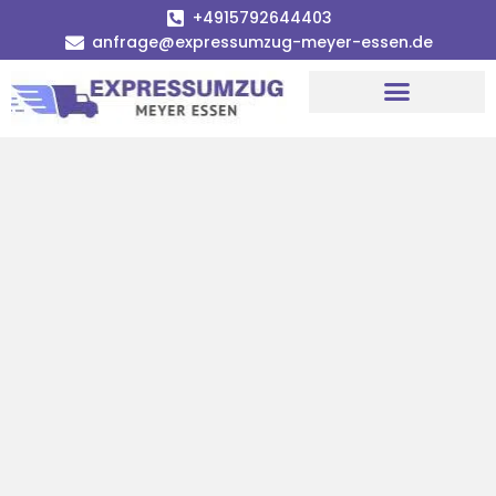
+4915792644403
anfrage@expressumzug-meyer-essen.de
Umzugsunternehmen Essen
Umzugsservice Essen