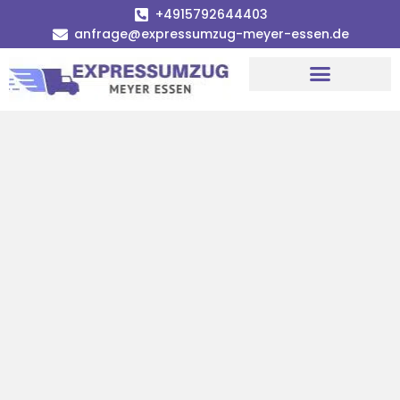
+4915792644403
anfrage@expressumzug-meyer-essen.de
Umzugsunternehmen Essen
Umzugsservice Essen