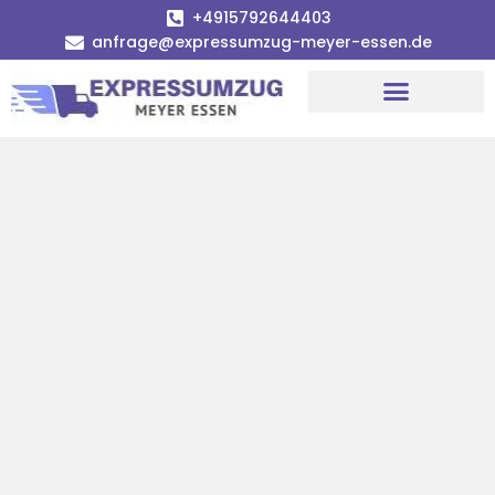
+4915792644403
anfrage@expressumzug-meyer-essen.de
Umzugsunternehmen Essen
Umzugsservice Essen