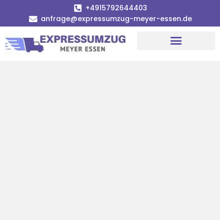
+4915792644403
anfrage@expressumzug-meyer-essen.de
Umzugsunternehmen Essen
Umzugsservice Essen