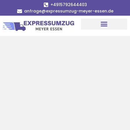
+4915792644403
anfrage@expressumzug-meyer-essen.de
Umzugsunternehmen Essen
Umzugsservice Essen