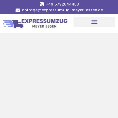
+4915792644403
anfrage@expressumzug-meyer-essen.de
Umzugsunternehmen Essen
Umzugsservice Essen