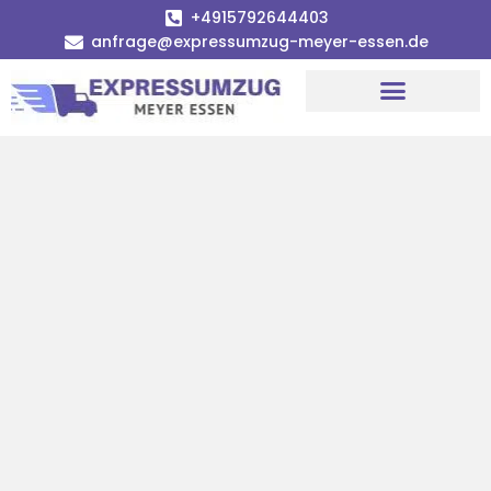
+4915792644403
anfrage@expressumzug-meyer-essen.de
Umzugsunternehmen Essen
Umzugsservice Essen