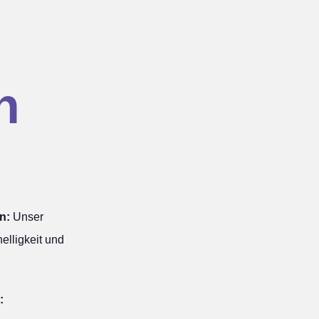
n
n:
Unser
elligkeit und
: