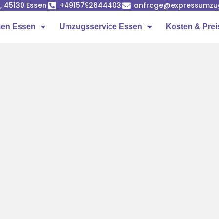
, 45130 Essen
+4915792644403
anfrage@expressumzu
en Essen
Umzugsservice Essen
Kosten & Prei