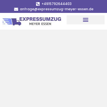
+4915792644403
anfrage@expressumzug-meyer-essen.de
Umzugsunternehmen Essen
Umzugsservice Essen