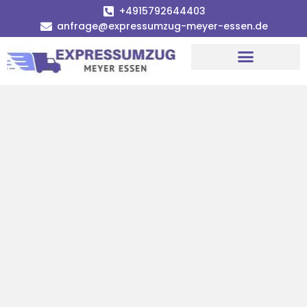
+4915792644403
anfrage@expressumzug-meyer-essen.de
Umzugsunternehmen Essen
Umzugsservice Essen