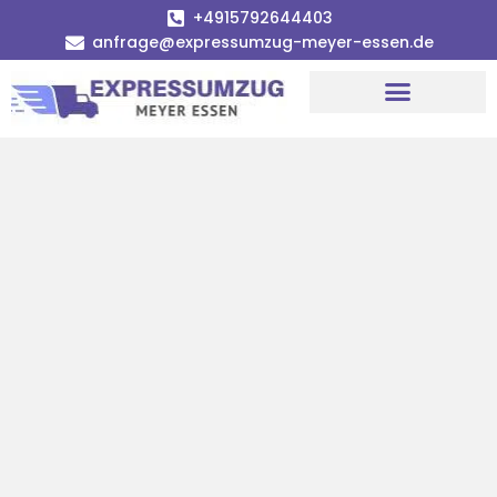
+4915792644403
anfrage@expressumzug-meyer-essen.de
Umzugsunternehmen Essen
Umzugsservice Essen