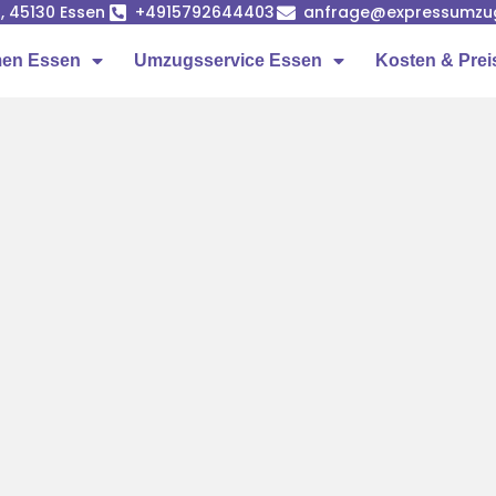
, 45130 Essen
+4915792644403
anfrage@expressumzu
en Essen
Umzugsservice Essen
Kosten & Prei