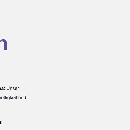
n
na:
Unser
elligkeit und
n: