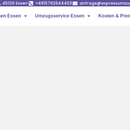
, 45130 Essen
+4915792644403
anfrage@expressumzu
en Essen
Umzugsservice Essen
Kosten & Prei