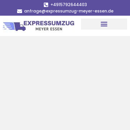
+4915792644403
anfrage@expressumzug-meyer-essen.de
Umzugsunternehmen Essen
Umzugsservice Essen