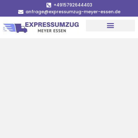
+4915792644403
anfrage@expressumzug-meyer-essen.de
Umzugsunternehmen Essen
Umzugsservice Essen