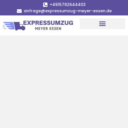
+4915792644403
anfrage@expressumzug-meyer-essen.de
Umzugsunternehmen Essen
Umzugsservice Essen