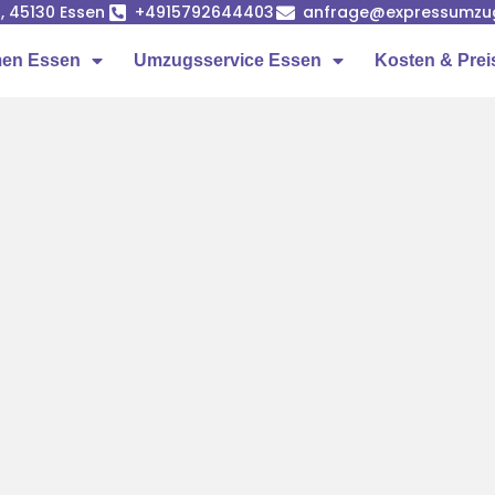
, 45130 Essen
+4915792644403
anfrage@expressumzu
en Essen
Umzugsservice Essen
Kosten & Prei