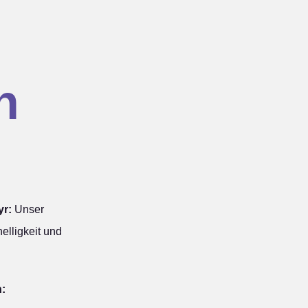
n
yr:
Unser
elligkeit und
n: