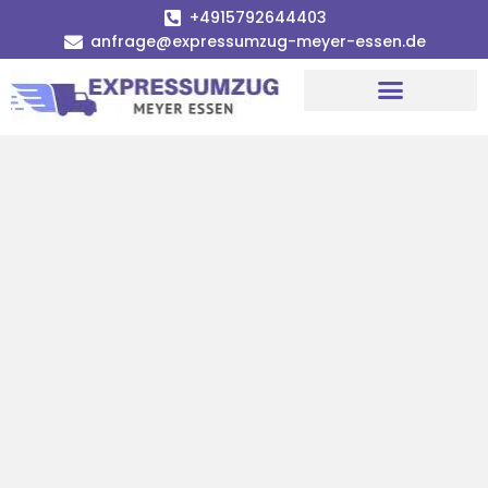
+4915792644403
anfrage@expressumzug-meyer-essen.de
Umzugsunternehmen Essen
Umzugsservice Essen