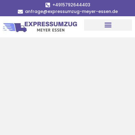
+4915792644403
anfrage@expressumzug-meyer-essen.de
Umzugsunternehmen Essen
Umzugsservice Essen