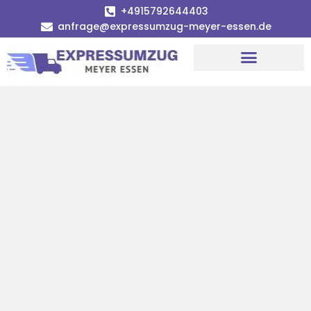
+4915792644403
anfrage@expressumzug-meyer-essen.de
Umzugsunternehmen Essen
Umzugsservice Essen