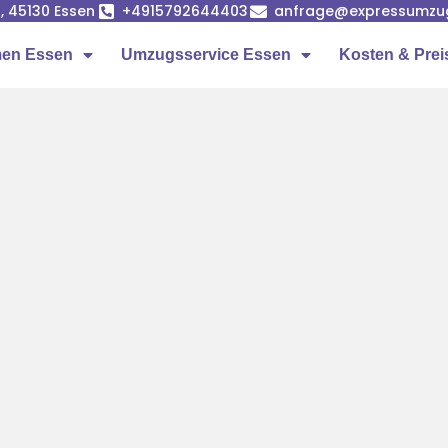
, 45130 Essen
+4915792644403
anfrage@expressumzu
en Essen
Umzugsservice Essen
Kosten & Prei