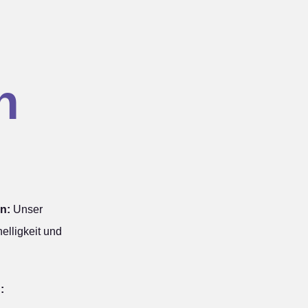
n
n:
Unser
elligkeit und
: