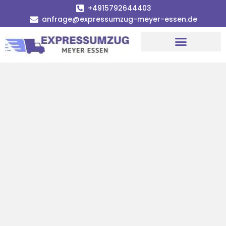
+4915792644403
anfrage@expressumzug-meyer-essen.de
Umzugsunternehmen Essen
Umzugsservice Essen