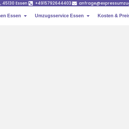
, 45130 Essen
+4915792644403
anfrage@expressumzu
en Essen
Umzugsservice Essen
Kosten & Prei