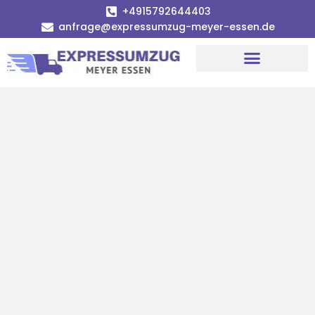
+4915792644403
anfrage@expressumzug-meyer-essen.de
Umzugsunternehmen Essen
Umzugsservice Essen