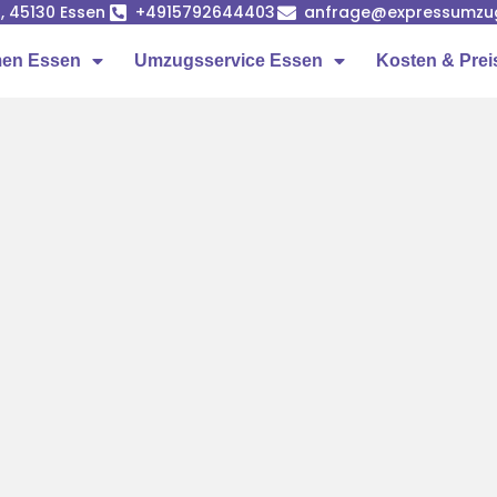
, 45130 Essen
+4915792644403
anfrage@expressumzu
en Essen
Umzugsservice Essen
Kosten & Prei