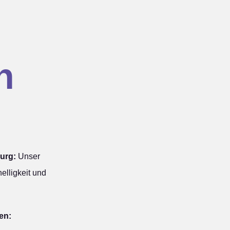
n
urg:
Unser
elligkeit und
en: