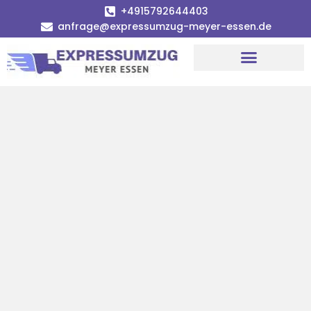
+4915792644403
anfrage@expressumzug-meyer-essen.de
Umzugsunternehmen Essen
Umzugsservice Essen