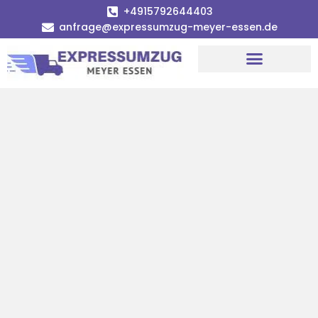
+4915792644403
anfrage@expressumzug-meyer-essen.de
Umzugsunternehmen Essen
Umzugsservice Essen