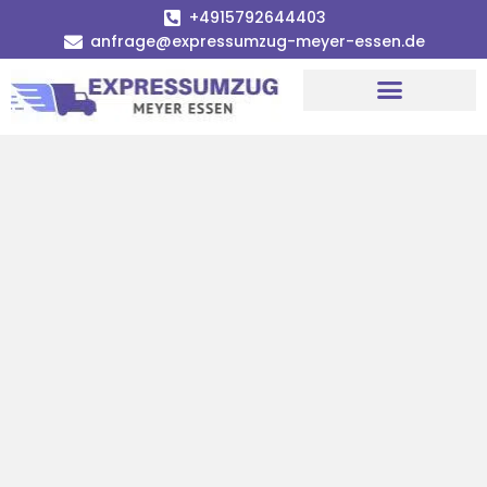
+4915792644403
anfrage@expressumzug-meyer-essen.de
Umzugsunternehmen Essen
Umzugsservice Essen