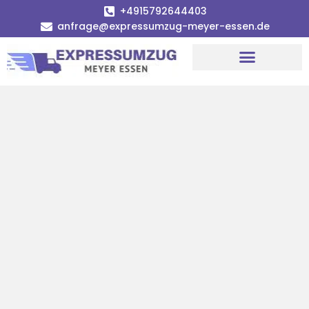
+4915792644403
anfrage@expressumzug-meyer-essen.de
Umzugsunternehmen Essen
Umzugsservice Essen